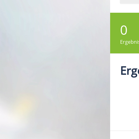
0
Ergebni
Erg