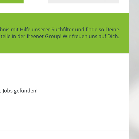
bnis mit Hilfe unserer Suchfilter und finde so Deine
elle in der freenet Group! Wir freuen uns auf Dich.
e Jobs gefunden!